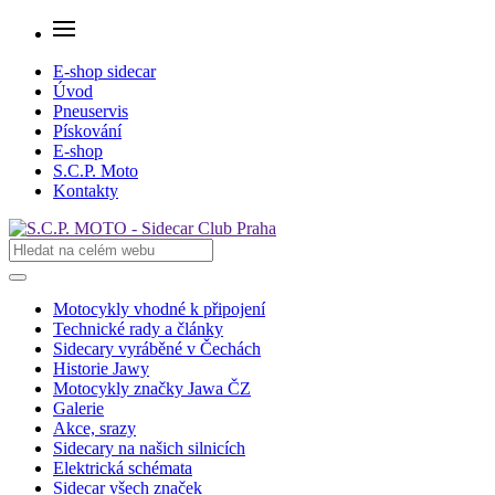
E-shop sidecar
Úvod
Pneuservis
Pískování
E-shop
S.C.P. Moto
Kontakty
Motocykly vhodné k připojení
Technické rady a články
Sidecary vyráběné v Čechách
Historie Jawy
Motocykly značky Jawa ČZ
Galerie
Akce, srazy
Sidecary na našich silnicích
Elektrická schémata
Sidecar všech značek