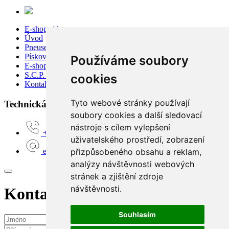
E-shop sidecar
Úvod
Pneuservis
Pískování
Používáme soubory
E-shop
S.C.P. Moto
cookies
Kontakty
Tyto webové stránky používají
Technická podpora:
soubory cookies a další sledovací
nástroje s cílem vylepšení
+420 777 160 680
uživatelského prostředí, zobrazení
přizpůsobeného obsahu a reklam,
e-shop@scpmoto.cz
analýzy návštěvnosti webových
stránek a zjištění zdroje
návštěvnosti.
Kontaktní požadavek
Souhlasím