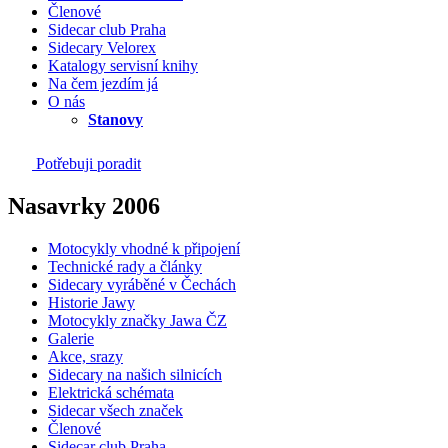
Členové
Sidecar club Praha
Sidecary Velorex
Katalogy servisní knihy
Na čem jezdím já
O nás
Stanovy
Potřebuji poradit
Nasavrky 2006
Motocykly vhodné k připojení
Technické rady a články
Sidecary vyráběné v Čechách
Historie Jawy
Motocykly značky Jawa ČZ
Galerie
Akce, srazy
Sidecary na našich silnicích
Elektrická schémata
Sidecar všech značek
Členové
Sidecar club Praha