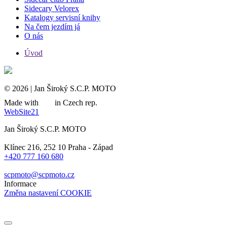
Sidecary Velorex
Katalogy servisní knihy
Na čem jezdím já
O nás
Úvod
© 2026 | Jan Široký S.C.P. MOTO
Made with
in Czech rep.
WebSite21
Jan Široký S.C.P. MOTO
Klínec 216, 252 10 Praha - Západ
+420 777 160 680
scpmoto@scpmoto.cz
Informace
Změna nastavení COOKIE