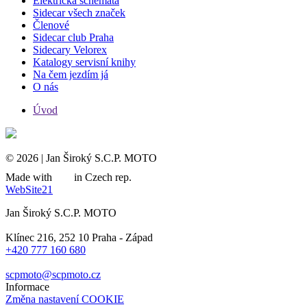
Elektrická schémata
Sidecar všech značek
Členové
Sidecar club Praha
Sidecary Velorex
Katalogy servisní knihy
Na čem jezdím já
O nás
Úvod
© 2026 | Jan Široký S.C.P. MOTO
Made with
in Czech rep.
WebSite21
Jan Široký S.C.P. MOTO
Klínec 216, 252 10 Praha - Západ
+420 777 160 680
scpmoto@scpmoto.cz
Informace
Změna nastavení COOKIE