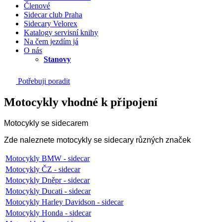
Členové
Sidecar club Praha
Sidecary Velorex
Katalogy servisní knihy
Na čem jezdím já
O nás
Stanovy
Potřebuji poradit
Motocykly vhodné k připojení
Motocykly se sidecarem
Zde naleznete motocykly se sidecary různých značek
Motocykly BMW - sidecar
Motocykly ČZ - sidecar
Motocykly Dněpr - sidecar
Motocykly Ducati - sidecar
Motocykly Harley Davidson - sidecar
Motocykly Honda - sidecar