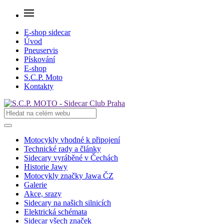
E-shop sidecar
Úvod
Pneuservis
Pískování
E-shop
S.C.P. Moto
Kontakty
Motocykly vhodné k připojení
Technické rady a články
Sidecary vyráběné v Čechách
Historie Jawy
Motocykly značky Jawa ČZ
Galerie
Akce, srazy
Sidecary na našich silnicích
Elektrická schémata
Sidecar všech značek