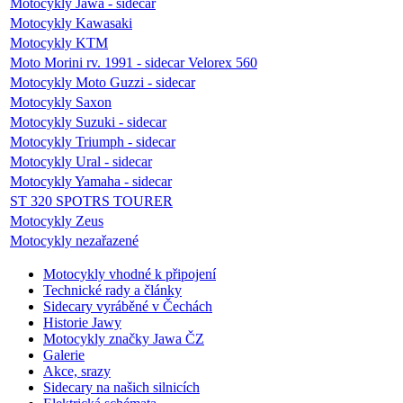
Motocykly Jawa - sidecar
Motocykly Kawasaki
Motocykly KTM
Moto Morini rv. 1991 - sidecar Velorex 560
Motocykly Moto Guzzi - sidecar
Motocykly Saxon
Motocykly Suzuki - sidecar
Motocykly Triumph - sidecar
Motocykly Ural - sidecar
Motocykly Yamaha - sidecar
ST 320 SPOTRS TOURER
Motocykly Zeus
Motocykly nezařazené
Motocykly vhodné k připojení
Technické rady a články
Sidecary vyráběné v Čechách
Historie Jawy
Motocykly značky Jawa ČZ
Galerie
Akce, srazy
Sidecary na našich silnicích