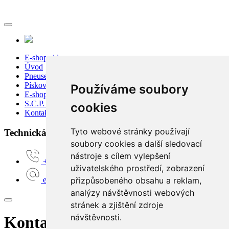
E-shop sidecar
Úvod
Pneuservis
Pískování
Používáme soubory
E-shop
S.C.P. Moto
cookies
Kontakty
Tyto webové stránky používají
Technická podpora:
soubory cookies a další sledovací
nástroje s cílem vylepšení
+420 777 160 680
uživatelského prostředí, zobrazení
přizpůsobeného obsahu a reklam,
e-shop@scpmoto.cz
analýzy návštěvnosti webových
stránek a zjištění zdroje
návštěvnosti.
Kontaktní požadavek