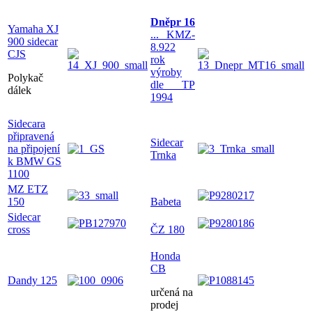
Dněpr 16
Yamaha XJ
... KMZ-
900 sidecar
8.922
CJS
rok
výroby
Polykač
dle TP
dálek
1994
Sidecara
připravená
Sidecar
na připojení
Trnka
k BMW GS
1100
MZ ETZ
150
Babeta
Sidecar
cross
ČZ 180
Honda
CB
Dandy 125
určená na
prodej