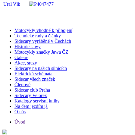
Ural Vlk
Motocykly vhodné k připojení
Technické rady a články
Sidecary vyráběné v Čechách
Historie Jawy
Motocykly značky Jawa ČZ
Galerie
Akce, srazy
Sidecary na našich silnicích
Elektrická schémata
Sidecar všech značek
Členové
Sidecar club Praha
Sidecary Velorex
Katalogy servisní knihy
Na čem jezdím já
O nás
Úvod