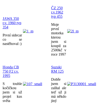
ČZ 250
r.v.1962
typ 455
JAWA 350
r.v. 1960 typ
Moje
354
první
motorka
První sidecar
kterou
co se
jsem si
nastěhoval :)
koupil za
2500kč v
roce 1997
Honda CB
Suzuki
750 F2 r.v.
RM 125
1995
Dobře
S touhle
jsem si
kočičkou
zalítal ale
jsem si už
teď už ji
projel kus
má někdo
světa
jiný