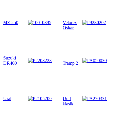
MZ 250
Velorex
Oskar
Suzuki
DR400
Tramp 2
Ural
Ural
klasik