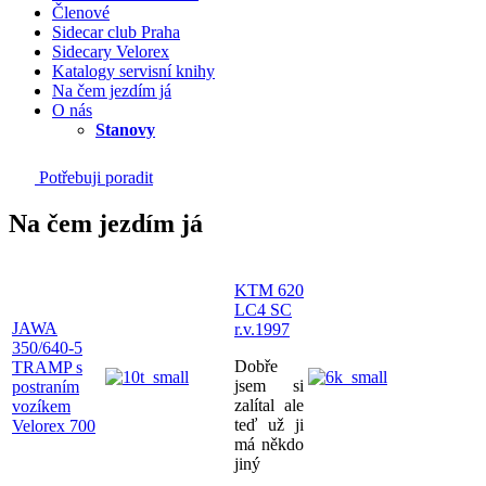
Členové
Sidecar club Praha
Sidecary Velorex
Katalogy servisní knihy
Na čem jezdím já
O nás
Stanovy
Potřebuji poradit
Na čem jezdím já
KTM 620
LC4 SC
JAWA
r.v.1997
350/640-5
Dobře
TRAMP s
jsem si
postraním
zalítal ale
vozíkem
teď už ji
Velorex 700
má někdo
jiný