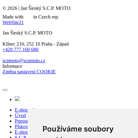
© 2026 | Jan Široký S.C.P. MOTO
Made with
in Czech rep.
WebSite21
Jan Široký S.C.P. MOTO
Klínec 216, 252 10 Praha - Západ
+420 777 160 680
scpmoto@scpmoto.cz
Informace
Změna nastavení COOKIE
E-shop sidecar
Úvod
Pneuservis
Pískování
Používáme soubory
E-shop
S.C.P. Moto