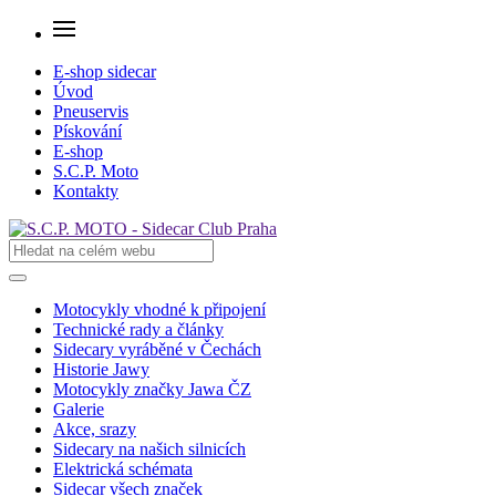
E-shop sidecar
Úvod
Pneuservis
Pískování
E-shop
S.C.P. Moto
Kontakty
Motocykly vhodné k připojení
Technické rady a články
Sidecary vyráběné v Čechách
Historie Jawy
Motocykly značky Jawa ČZ
Galerie
Akce, srazy
Sidecary na našich silnicích
Elektrická schémata
Sidecar všech značek