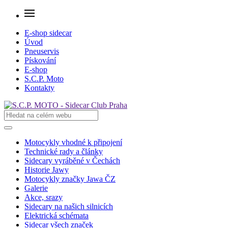
E-shop sidecar
Úvod
Pneuservis
Pískování
E-shop
S.C.P. Moto
Kontakty
Motocykly vhodné k připojení
Technické rady a články
Sidecary vyráběné v Čechách
Historie Jawy
Motocykly značky Jawa ČZ
Galerie
Akce, srazy
Sidecary na našich silnicích
Elektrická schémata
Sidecar všech značek