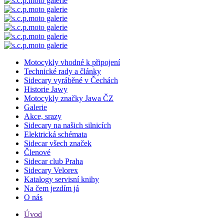
Motocykly vhodné k připojení
Technické rady a články
Sidecary vyráběné v Čechách
Historie Jawy
Motocykly značky Jawa ČZ
Galerie
Akce, srazy
Sidecary na našich silnicích
Elektrická schémata
Sidecar všech značek
Členové
Sidecar club Praha
Sidecary Velorex
Katalogy servisní knihy
Na čem jezdím já
O nás
Úvod