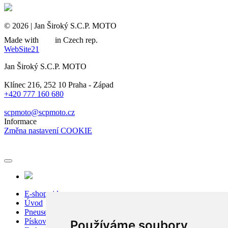
© 2026 | Jan Široký S.C.P. MOTO
Made with
in Czech rep.
WebSite21
Jan Široký S.C.P. MOTO
Klínec 216, 252 10 Praha - Západ
+420 777 160 680
scpmoto@scpmoto.cz
Informace
Změna nastavení COOKIE
E-shop sidecar
Úvod
Pneuservis
Pískování
Používáme soubory