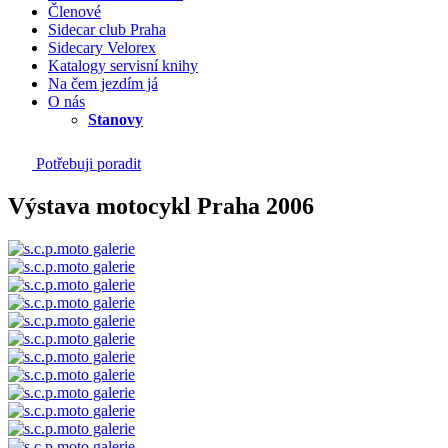
Členové
Sidecar club Praha
Sidecary Velorex
Katalogy servisní knihy
Na čem jezdím já
O nás
Stanovy
Potřebuji poradit
Výstava motocykl Praha 2006