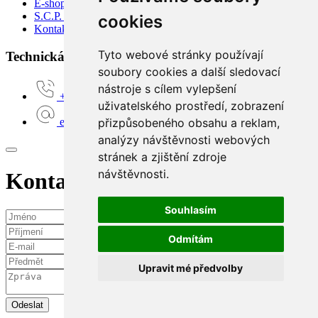
E-shop
S.C.P. Moto
cookies
Kontakty
Tyto webové stránky používají
Technická podpora:
soubory cookies a další sledovací
nástroje s cílem vylepšení
+420 777 160 680
uživatelského prostředí, zobrazení
přizpůsobeného obsahu a reklam,
e-shop@scpmoto.cz
analýzy návštěvnosti webových
stránek a zjištění zdroje
návštěvnosti.
Kontaktní požadavek
Souhlasím
Odmítám
Upravit mé předvolby
Odeslat