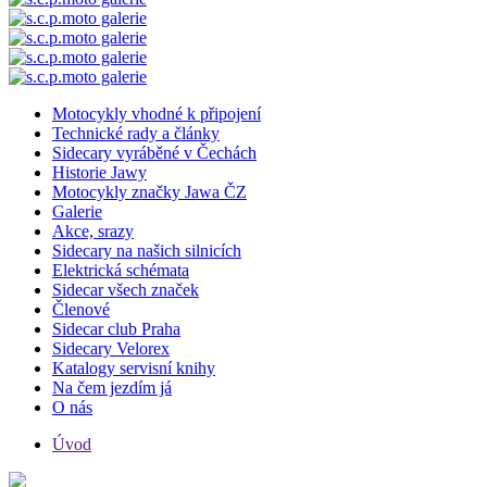
Motocykly vhodné k připojení
Technické rady a články
Sidecary vyráběné v Čechách
Historie Jawy
Motocykly značky Jawa ČZ
Galerie
Akce, srazy
Sidecary na našich silnicích
Elektrická schémata
Sidecar všech značek
Členové
Sidecar club Praha
Sidecary Velorex
Katalogy servisní knihy
Na čem jezdím já
O nás
Úvod