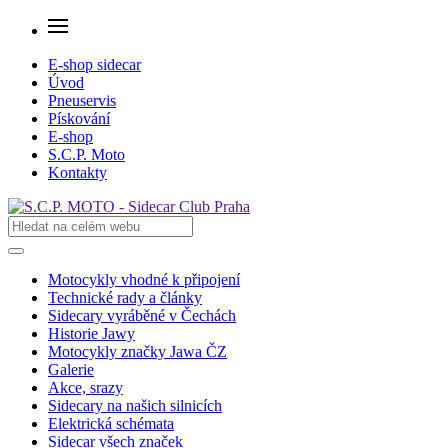
E-shop sidecar
Úvod
Pneuservis
Pískování
E-shop
S.C.P. Moto
Kontakty
Motocykly vhodné k připojení
Technické rady a články
Sidecary vyráběné v Čechách
Historie Jawy
Motocykly značky Jawa ČZ
Galerie
Akce, srazy
Sidecary na našich silnicích
Elektrická schémata
Sidecar všech značek