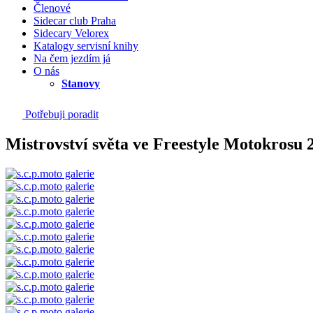
Členové
Sidecar club Praha
Sidecary Velorex
Katalogy servisní knihy
Na čem jezdím já
O nás
Stanovy
Potřebuji poradit
Mistrovství světa ve Freestyle Motokrosu 