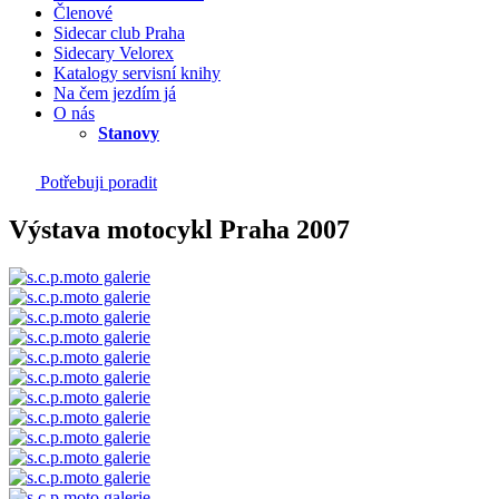
Členové
Sidecar club Praha
Sidecary Velorex
Katalogy servisní knihy
Na čem jezdím já
O nás
Stanovy
Potřebuji poradit
Výstava motocykl Praha 2007