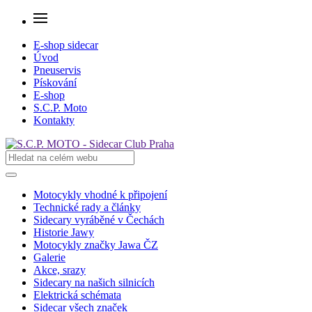
E-shop sidecar
Úvod
Pneuservis
Pískování
E-shop
S.C.P. Moto
Kontakty
Motocykly vhodné k připojení
Technické rady a články
Sidecary vyráběné v Čechách
Historie Jawy
Motocykly značky Jawa ČZ
Galerie
Akce, srazy
Sidecary na našich silnicích
Elektrická schémata
Sidecar všech značek