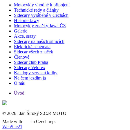
Motocykly vhodné k připojení
Technické rady a články
Sidecary vyráběné v Čechách
Historie Jawy
Motocykly značky Jawa ČZ
Galerie
Akce, srazy
Sidecary na našich silnicích
Elektrická schémata
Sidecar všech značek
Členové
Sidecar club Praha
Sidecary Velorex
Katalogy servisní knihy
Na čem jezdím já
O nás
Úvod
© 2026 | Jan Široký S.C.P. MOTO
Made with
in Czech rep.
WebSite21