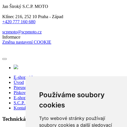
Jan Široký S.C.P. MOTO
Klínec 216, 252 10 Praha - Západ
+420 777 160 680
scpmoto@scpmoto.cz
Informace
Změna nastavení COOKIE
E-shop sidecar
Úvod
Pneuservis
Pískování
Používáme soubory
E-shop
S.C.P. Moto
cookies
Kontakty
Tyto webové stránky používají
Technická podpora:
soubory cookies a další sledovací