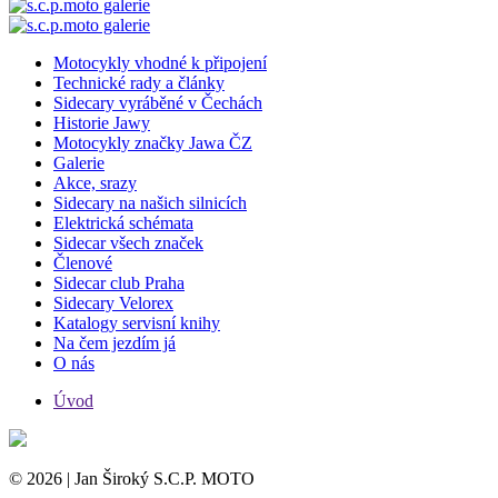
Motocykly vhodné k připojení
Technické rady a články
Sidecary vyráběné v Čechách
Historie Jawy
Motocykly značky Jawa ČZ
Galerie
Akce, srazy
Sidecary na našich silnicích
Elektrická schémata
Sidecar všech značek
Členové
Sidecar club Praha
Sidecary Velorex
Katalogy servisní knihy
Na čem jezdím já
O nás
Úvod
© 2026 | Jan Široký S.C.P. MOTO