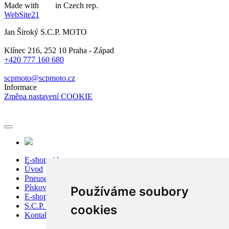
Made with
in Czech rep.
WebSite21
Jan Široký S.C.P. MOTO
Klínec 216, 252 10 Praha - Západ
+420 777 160 680
scpmoto@scpmoto.cz
Informace
Změna nastavení COOKIE
E-shop sidecar
Úvod
Pneuservis
Pískování
Používáme soubory
E-shop
S.C.P. Moto
cookies
Kontakty