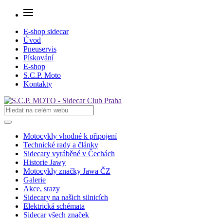
E-shop sidecar
Úvod
Pneuservis
Pískování
E-shop
S.C.P. Moto
Kontakty
Motocykly vhodné k připojení
Technické rady a články
Sidecary vyráběné v Čechách
Historie Jawy
Motocykly značky Jawa ČZ
Galerie
Akce, srazy
Sidecary na našich silnicích
Elektrická schémata
Sidecar všech značek