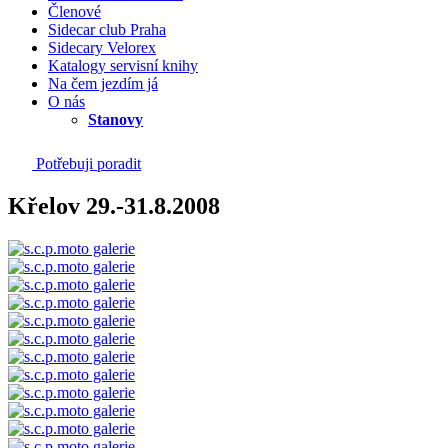
Členové
Sidecar club Praha
Sidecary Velorex
Katalogy servisní knihy
Na čem jezdím já
O nás
Stanovy
Potřebuji poradit
Křelov 29.-31.8.2008