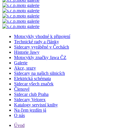
Motocykly vhodné k připojení
Technické rady a články
Sidecary vyráběné v Čechách
Historie Jawy
Motocykly značky Jawa ČZ
Galerie
Akce, srazy
Sidecary na našich silnicích
Elektrická schémata
Sidecar všech značek
Členové
Sidecar club Praha
Sidecary Velorex
Katalogy servisní knihy
Na čem jezdím já
O nás
Úvod