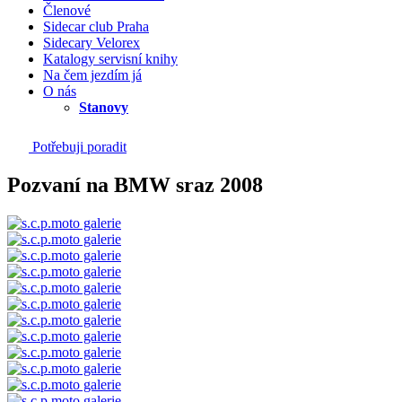
Členové
Sidecar club Praha
Sidecary Velorex
Katalogy servisní knihy
Na čem jezdím já
O nás
Stanovy
Potřebuji poradit
Pozvaní na BMW sraz 2008