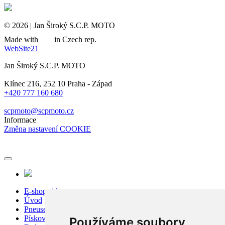
© 2026 | Jan Široký S.C.P. MOTO
Made with
in Czech rep.
WebSite21
Jan Široký S.C.P. MOTO
Klínec 216, 252 10 Praha - Západ
+420 777 160 680
scpmoto@scpmoto.cz
Informace
Změna nastavení COOKIE
E-shop sidecar
Úvod
Pneuservis
Pískování
Používáme soubory