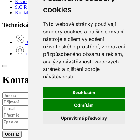
E-shop
S.C.P. Moto
cookies
Kontakty
Tyto webové stránky používají
Technická podpora:
soubory cookies a další sledovací
nástroje s cílem vylepšení
+420 777 160 680
uživatelského prostředí, zobrazení
přizpůsobeného obsahu a reklam,
e-shop@scpmoto.cz
analýzy návštěvnosti webových
stránek a zjištění zdroje
návštěvnosti.
Kontaktní požadavek
Souhlasím
Odmítám
Upravit mé předvolby
Odeslat