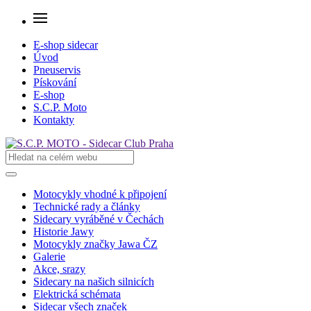
E-shop sidecar
Úvod
Pneuservis
Pískování
E-shop
S.C.P. Moto
Kontakty
Motocykly vhodné k připojení
Technické rady a články
Sidecary vyráběné v Čechách
Historie Jawy
Motocykly značky Jawa ČZ
Galerie
Akce, srazy
Sidecary na našich silnicích
Elektrická schémata
Sidecar všech značek