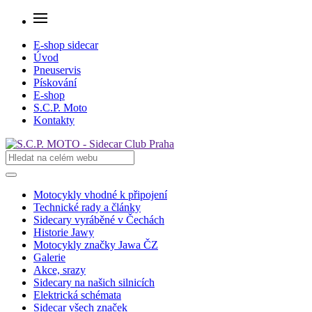
E-shop sidecar
Úvod
Pneuservis
Pískování
E-shop
S.C.P. Moto
Kontakty
Motocykly vhodné k připojení
Technické rady a články
Sidecary vyráběné v Čechách
Historie Jawy
Motocykly značky Jawa ČZ
Galerie
Akce, srazy
Sidecary na našich silnicích
Elektrická schémata
Sidecar všech značek