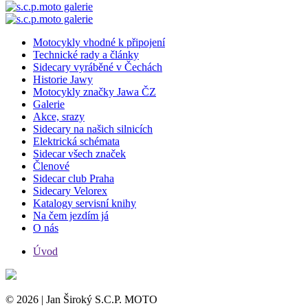
Motocykly vhodné k připojení
Technické rady a články
Sidecary vyráběné v Čechách
Historie Jawy
Motocykly značky Jawa ČZ
Galerie
Akce, srazy
Sidecary na našich silnicích
Elektrická schémata
Sidecar všech značek
Členové
Sidecar club Praha
Sidecary Velorex
Katalogy servisní knihy
Na čem jezdím já
O nás
Úvod
© 2026 | Jan Široký S.C.P. MOTO