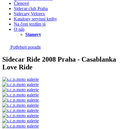
Členové
Sidecar club Praha
Sidecary Velorex
Katalogy servisní knihy
Na čem jezdím já
O nás
Stanovy
Potřebuji poradit
Sidecar Ride 2008 Praha - Casablanka
Love Ride