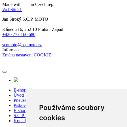
Made with
in Czech rep.
WebSite21
Jan Široký S.C.P. MOTO
Klínec 216, 252 10 Praha - Západ
+420 777 160 680
scpmoto@scpmoto.cz
Informace
Změna nastavení COOKIE
E-shop sidecar
Úvod
Pneuservis
Pískování
Používáme soubory
E-shop
S.C.P. Moto
cookies
Kontakty