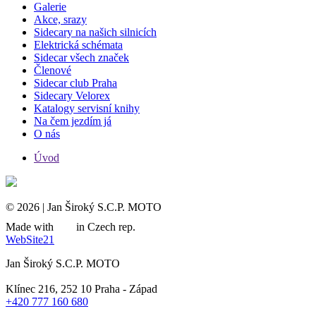
Galerie
Akce, srazy
Sidecary na našich silnicích
Elektrická schémata
Sidecar všech značek
Členové
Sidecar club Praha
Sidecary Velorex
Katalogy servisní knihy
Na čem jezdím já
O nás
Úvod
© 2026 | Jan Široký S.C.P. MOTO
Made with
in Czech rep.
WebSite21
Jan Široký S.C.P. MOTO
Klínec 216, 252 10 Praha - Západ
+420 777 160 680