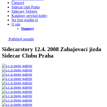
Členové
Sidecar club Praha
Sidecary Velorex
Katalogy servisní knihy
Na čem jezdím já
O nás
Stanovy
Potřebuji poradit
Sidecarstory 12.4. 2008 Zahajovací jízda
Sidecar Clubu Praha