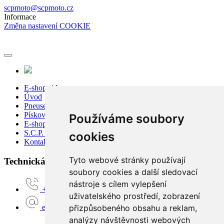
scpmoto@scpmoto.cz
Informace
Změna nastavení COOKIE
E-shop sidecar
Úvod
Pneuservis
Pískování
Používáme soubory
E-shop
S.C.P. Moto
cookies
Kontakty
Tyto webové stránky používají
Technická podpora:
soubory cookies a další sledovací
nástroje s cílem vylepšení
+420 777 160 680
uživatelského prostředí, zobrazení
přizpůsobeného obsahu a reklam,
e-shop@scpmoto.cz
analýzy návštěvnosti webových