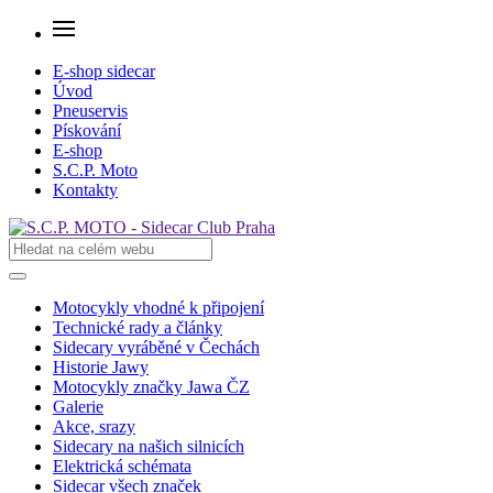
E-shop sidecar
Úvod
Pneuservis
Pískování
E-shop
S.C.P. Moto
Kontakty
Motocykly vhodné k připojení
Technické rady a články
Sidecary vyráběné v Čechách
Historie Jawy
Motocykly značky Jawa ČZ
Galerie
Akce, srazy
Sidecary na našich silnicích
Elektrická schémata
Sidecar všech značek