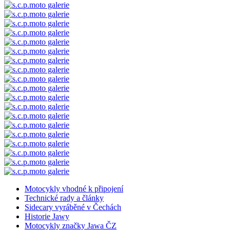
Motocykly vhodné k připojení
Technické rady a články
Sidecary vyráběné v Čechách
Historie Jawy
Motocykly značky Jawa ČZ