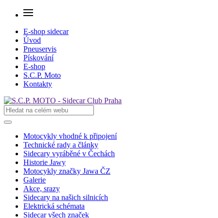
E-shop sidecar
Úvod
Pneuservis
Pískování
E-shop
S.C.P. Moto
Kontakty
Motocykly vhodné k připojení
Technické rady a články
Sidecary vyráběné v Čechách
Historie Jawy
Motocykly značky Jawa ČZ
Galerie
Akce, srazy
Sidecary na našich silnicích
Elektrická schémata
Sidecar všech značek