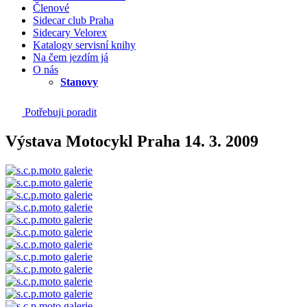
Členové
Sidecar club Praha
Sidecary Velorex
Katalogy servisní knihy
Na čem jezdím já
O nás
Stanovy
Potřebuji poradit
Výstava Motocykl Praha 14. 3. 2009