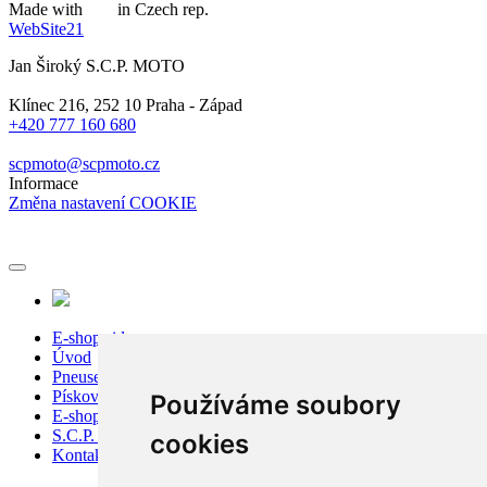
Made with
in Czech rep.
WebSite21
Jan Široký S.C.P. MOTO
Klínec 216, 252 10 Praha - Západ
+420 777 160 680
scpmoto@scpmoto.cz
Informace
Změna nastavení COOKIE
E-shop sidecar
Úvod
Pneuservis
Pískování
Používáme soubory
E-shop
S.C.P. Moto
cookies
Kontakty