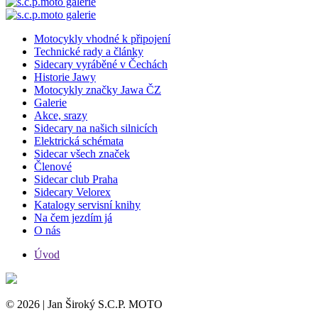
Motocykly vhodné k připojení
Technické rady a články
Sidecary vyráběné v Čechách
Historie Jawy
Motocykly značky Jawa ČZ
Galerie
Akce, srazy
Sidecary na našich silnicích
Elektrická schémata
Sidecar všech značek
Členové
Sidecar club Praha
Sidecary Velorex
Katalogy servisní knihy
Na čem jezdím já
O nás
Úvod
© 2026 | Jan Široký S.C.P. MOTO